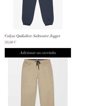
Calças Quiksilver Saltwater Jogger
Preço
50,00 €
Adicionar ao carrinho