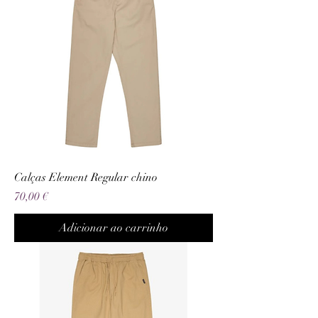
Calças Element Regular chino
Preço
70,00 €
Adicionar ao carrinho