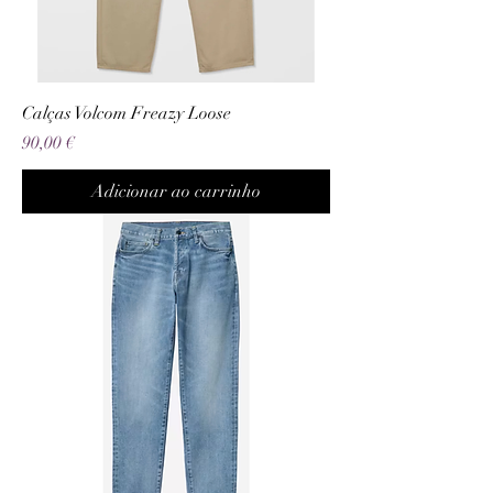
Calças Volcom Freazy Loose
Preço
90,00 €
Adicionar ao carrinho