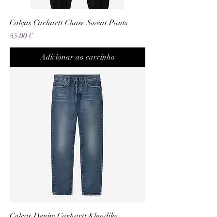
Calças Carhartt Chase Sweat Pants
Preço
85,00 €
Adicionar ao carrinho
Calças Denim Carhartt Klondike