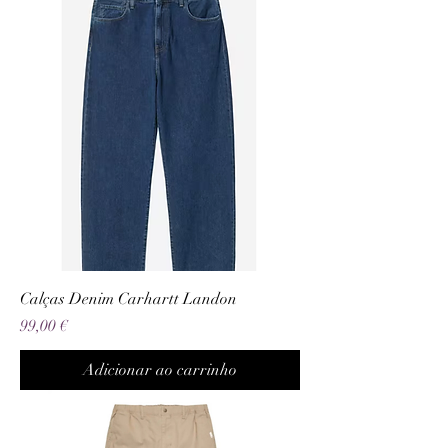
Calças Denim Carhartt Landon
Preço
99,00 €
Adicionar ao carrinho