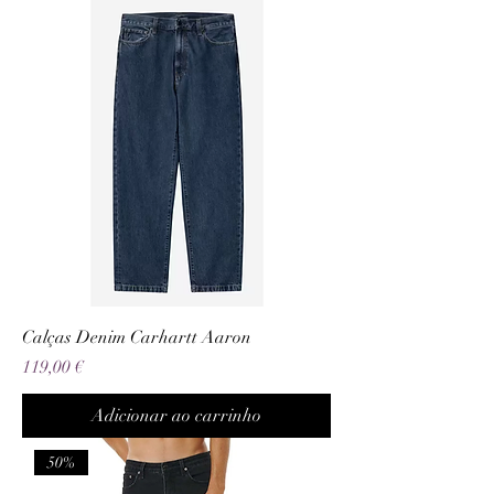
Calças Denim Carhartt Aaron
Preço
119,00 €
Adicionar ao carrinho
50%