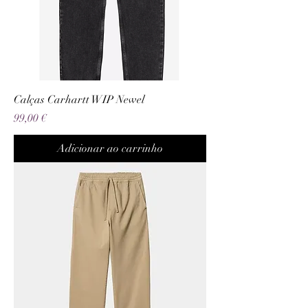
Calças Carhartt WIP Newel
Preço
99,00 €
Adicionar ao carrinho