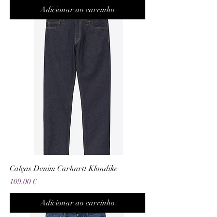
Adicionar ao carrinho
Calças Denim Carhartt Klondike
Preço
109,00 €
Adicionar ao carrinho