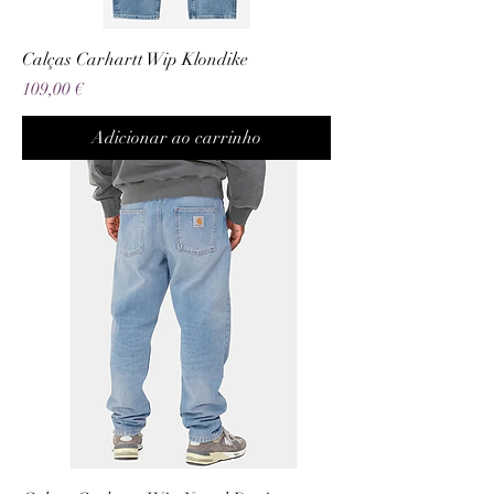
Calças Carhartt Wip Klondike
Preço
109,00 €
Adicionar ao carrinho