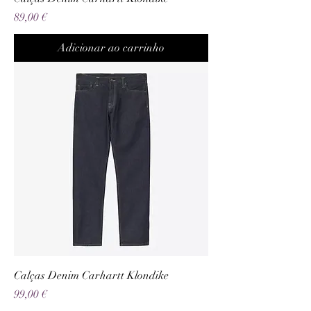
Preço
89,00 €
Adicionar ao carrinho
Calças Denim Carhartt Klondike
Preço
99,00 €