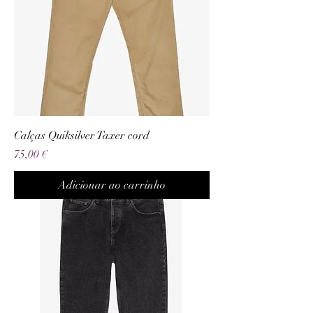
Calças Quiksilver Taxer cord
Preço
75,00 €
Adicionar ao carrinho