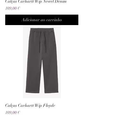
Calças Carhartt Wip Newel Denim
Preço
109,00 €
Adicionar ao carrinho
Calças Carhartt Wip Floyde
Preço
109,00 €