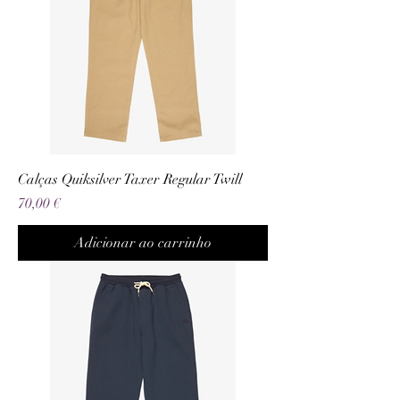
Calças Quiksilver Taxer Regular Twill
Preço
70,00 €
Adicionar ao carrinho