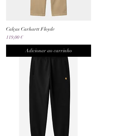
Calças Carhartt Floyde
Preço
119,00 €
Adicionar ao carrinho