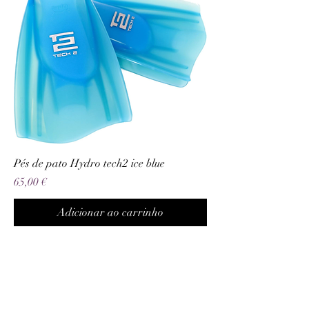
Pés de pato Hydro tech2 ice blue
Preço
65,00 €
Adicionar ao carrinho
Termos e condições
Trocas ou devoluções
Apoio ao cliente