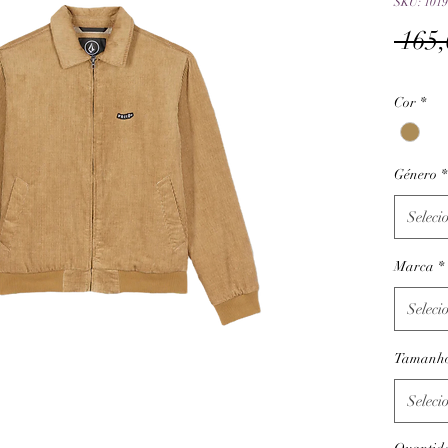
SKU: 1019
 165,
Cor
*
Género
*
Seleci
Marca
*
Seleci
Tamanh
Seleci