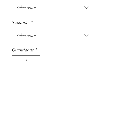
Tamanho
*
Quantidade
*
Adicionar ao carrinho
Termos e condições
Trocas ou devoluções
Apoio ao cliente
Livro de reclamações