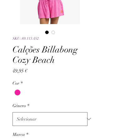
SKU: 89.113.452
Calções Billabong
Cozy Beach
Preço
49,95 €
Cor
*
Género
*
Marca
*