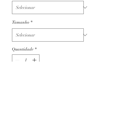
Tamanho
*
Quantidade
*
Adicionar ao carrinho
Termos e condições
Trocas ou devoluções
Apoio ao cliente
Livro de reclamações