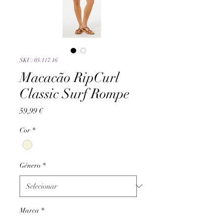
SKU: 05.117.16
Macacão RipCurl
Classic Surf Rompe
Preço
59,99 €
Cor
*
Género
*
Marca
*