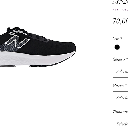
M52
SKU: 121.
70,0
Cor
*
Género
*
Seleci
Marca
*
Seleci
Tamanh
Seleci