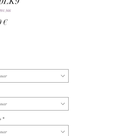
0LK9
201.566
Preço
0 €
onar
onar
o
*
onar