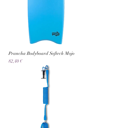
Prancha Bodyboard Softech Mojo
Preço
82,40 €