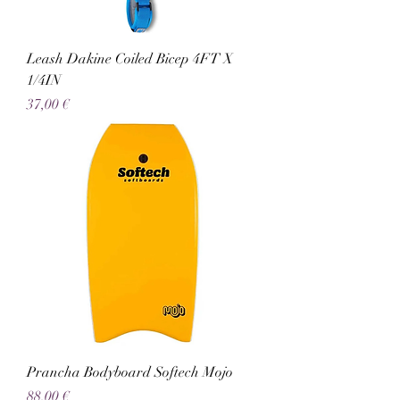
Leash Dakine Coiled Bicep 4FT X
1/4IN
Preço
37,00 €
Prancha Bodyboard Softech Mojo
Preço
88,00 €