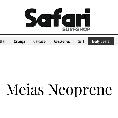
lher
Criança
Calçado
Acessórios
Surf
Body Board
Meias Neoprene