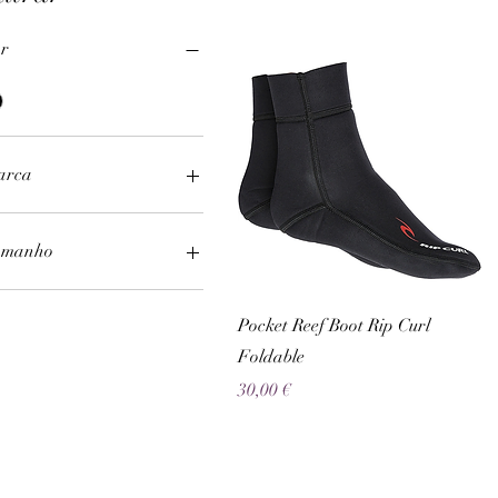
r
arca
RipCurl
amanho
L
Visualização rápida
M
Pocket Reef Boot Rip Curl
Foldable
Preço
30,00 €