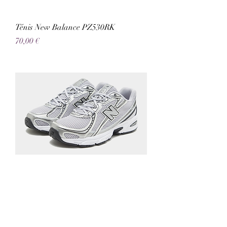
Ténis New Balance PZ530RK
Preço
70,00 €
Ténis New Balance U740NW2
Preço
120,00 €