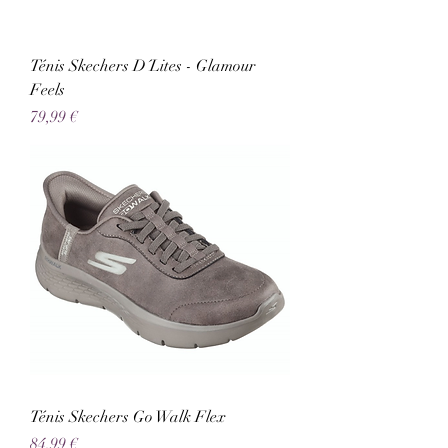
Ténis Skechers D´Lites - Glamour
Feels
Preço
79,99 €
Ténis Skechers Go Walk Flex
Preço
84,99 €