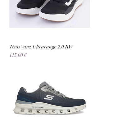
Ténis Vanz Ultrarange 2.0 RW
Preço
115,00 €