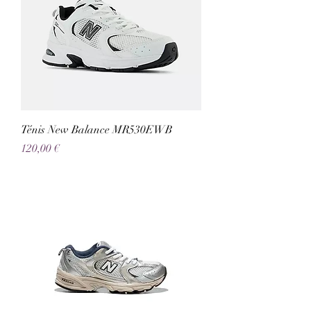
Ténis New Balance MR530EWB
Preço
120,00 €