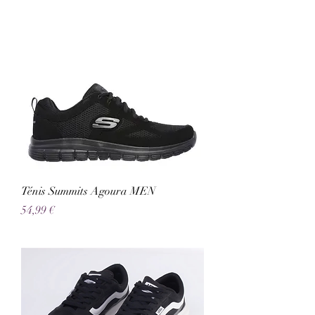
Ténis Summits Agoura MEN
Preço
54,99 €