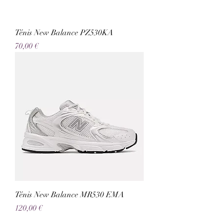
Ténis New Balance PZ530KA
Preço
70,00 €
Ténis New Balance MR530 EMA
Preço
120,00 €