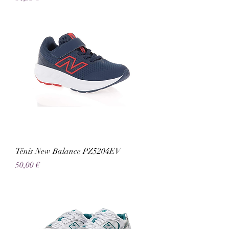
Ténis New Balance PZ5204EV
Preço
50,00 €