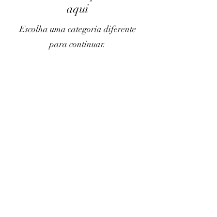
aqui
Escolha uma categoria diferente
para continuar.
Termos e condições
Trocas ou devoluções
Apoio ao cliente
Livro de reclamações
Métodos de pagamento
Acompanha-nos nas redes sociais
©2023 por Safari Surf Shop