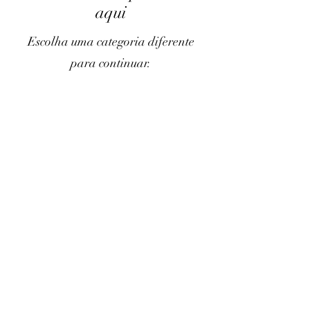
aqui
Escolha uma categoria diferente
para continuar.
Termos e condições
Trocas ou devoluções
Apoio ao cliente
Livro de reclamações
Métodos de pagamento
Acompanha-nos nas redes sociais
©2023 por Safari Surf Shop