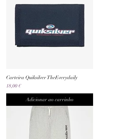
Carteira Quiksilver TheEverydaily
Preço
18,00 €
Adicionar ao carrinho