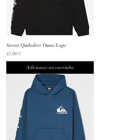
Sweat Quiksilver Omni Logo
Preço
45,00 €
Adicionar ao carrinho