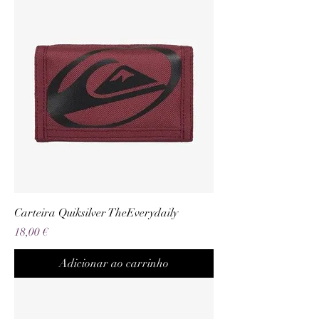
Carteira Quiksilver TheEverydaily
Preço
18,00 €
Adicionar ao carrinho