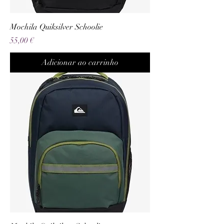
Mochila Quiksilver Schoolie
Preço
55,00 €
Adicionar ao carrinho