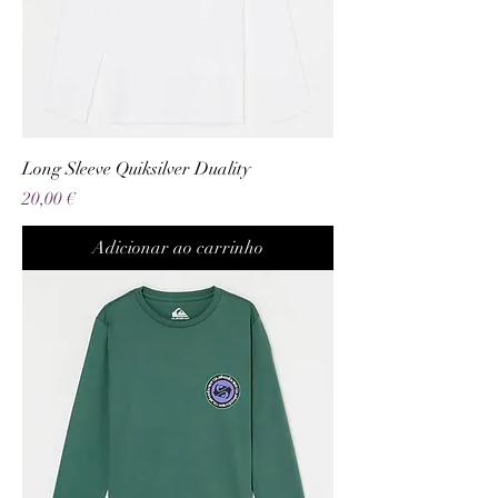
Long Sleeve Quiksilver Duality
Preço
20,00 €
Adicionar ao carrinho