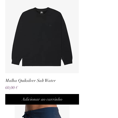
Malha Quiksilver Salt Water
Preço
60,00 €
Adicionar ao carrinho