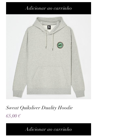
Adicionar ao carrinho
Sweat Quiksliver Duality Hoodie
Preço
65,00 €
Adicionar ao carrinho