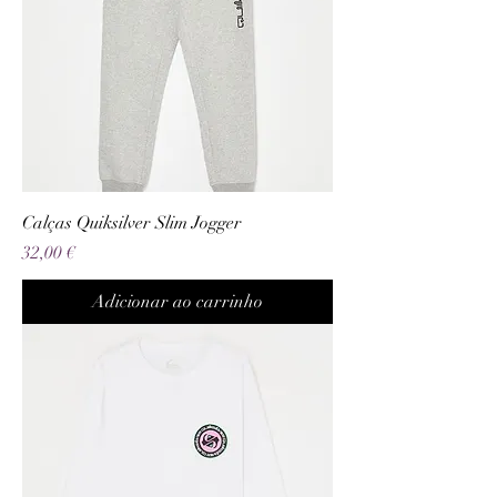
Calças Quiksilver Slim Jogger
Preço
32,00 €
Adicionar ao carrinho