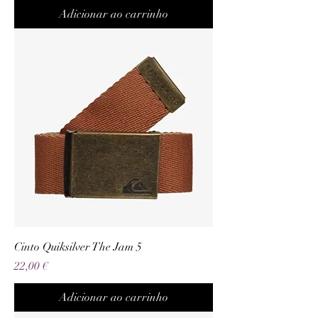
Adicionar ao carrinho
Cinto Quiksilver The Jam 5
Preço
22,00 €
Adicionar ao carrinho