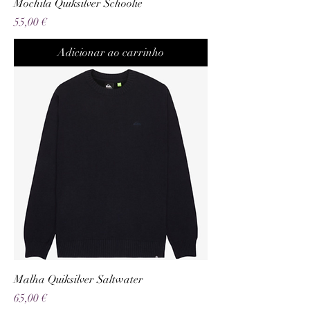
Mochila Quiksilver Schoolie
Preço
55,00 €
Adicionar ao carrinho
Malha Quiksilver Saltwater
Preço
65,00 €