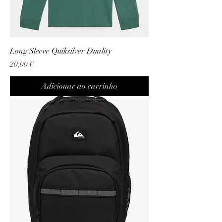
Long Sleeve Quiksilver Duality
Preço
20,00 €
Adicionar ao carrinho