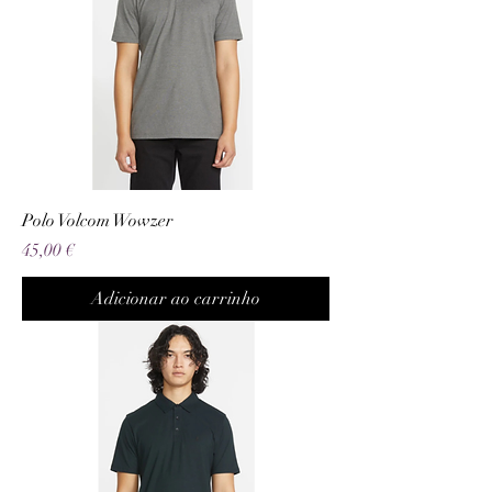
Polo Volcom Wowzer
Preço
45,00 €
Adicionar ao carrinho