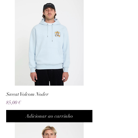
Sweat Volcom Noder
Preço
85,00 €
Adicionar ao carrinho