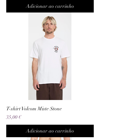
Adicionar ao carrinho
T-shirt Volcom Miste Stone
Preço
35,00 €
Adicionar ao carrinho