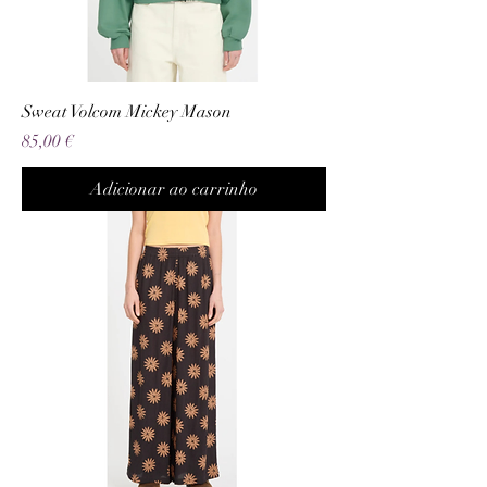
Sweat Volcom Mickey Mason
Preço
85,00 €
Adicionar ao carrinho