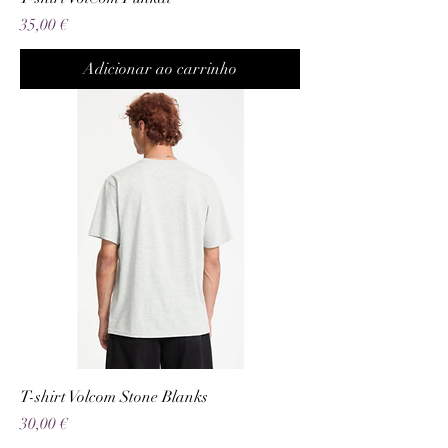
Preço
35,00 €
Adicionar ao carrinho
T-shirt Volcom Stone Blanks
Preço
30,00 €