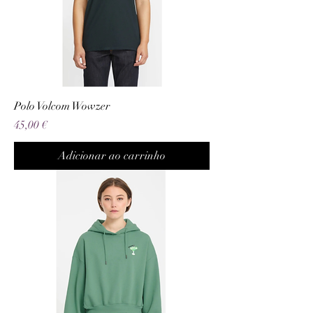
Polo Volcom Wowzer
Preço
45,00 €
Adicionar ao carrinho