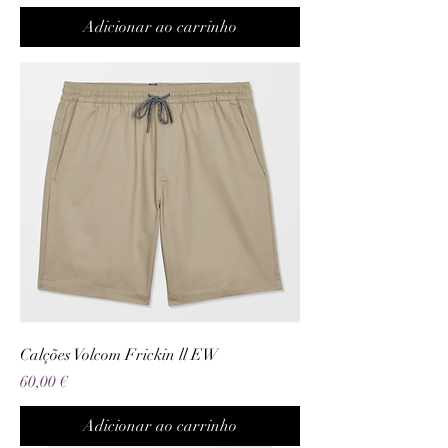
Adicionar ao carrinho
Calções Volcom Frickin ll EW
Preço
60,00 €
Adicionar ao carrinho