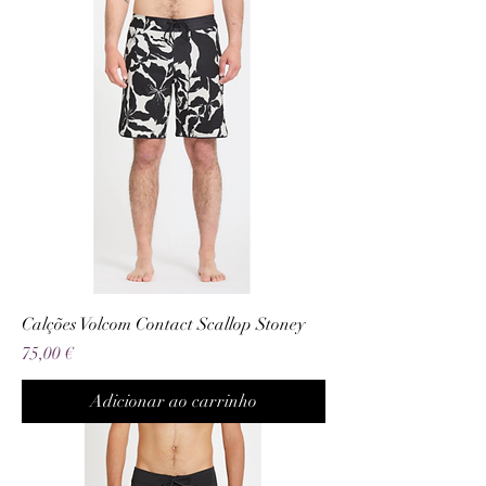
Calções Volcom Contact Scallop Stoney
Preço
75,00 €
Adicionar ao carrinho