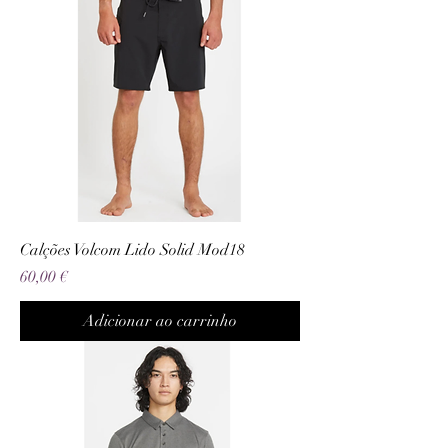
Calções Volcom Lido Solid Mod18
Preço
60,00 €
Adicionar ao carrinho