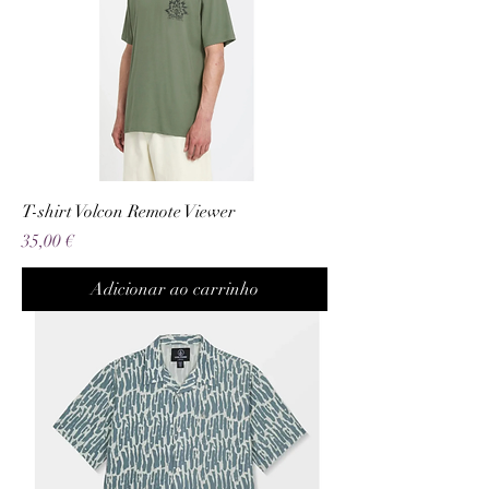
T-shirt Volcon Remote Viewer
Preço
35,00 €
Adicionar ao carrinho