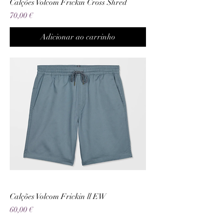
Calções Volcom Frickin Cross Shred
Preço
70,00 €
Adicionar ao carrinho
Calções Volcom Frickin ll EW
Preço
60,00 €