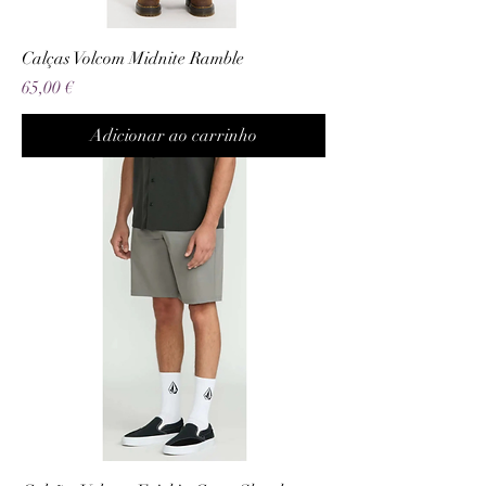
Calças Volcom Midnite Ramble
Preço
65,00 €
Adicionar ao carrinho