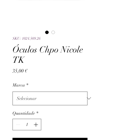
SKU: 1024.509.26
Óculos Chpo Nicole
TK
Preço
35,00 €
Marca
*
Quantidade
*