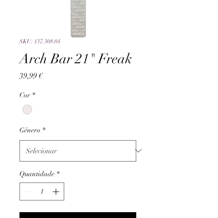
SKU: 137.308.04
Arch Bar 21" Freak
Preço
39,99 €
Cor
*
Género
*
Quantidade
*