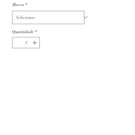
Marca
*
Quantidade
*
Adicionar ao carrinho
Termos e condições
Trocas ou devoluções
Apoio ao cliente
Livro de reclamações
Métodos de pagamento