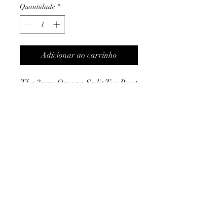
Quantidade
*
Adicionar ao carrinho
The 3mm Omega Split Toe Boot
is a great entry level booty for
cold water surfing. Made with
our standard E3 neoprene, with
sealed seams, a durable, quality
bootie at an affordable pric
THE DETAILS:
Termos e condições
3mm
Trocas ou devoluções
E3 neoprene
Apoio ao cliente
Seam sealed
Livro de reclamações
MATERIALS:
80% Neoprene, 20%