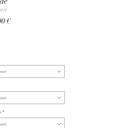
de
12.17
Preço
00 €
onar
onar
o
*
onar