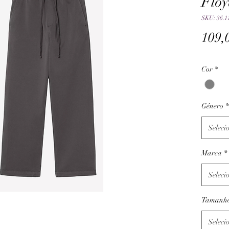
Floy
SKU: 36.1
109,
Cor
*
Género
*
Seleci
Marca
*
Seleci
Tamanh
Seleci