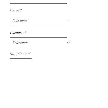
Marca
*
Tamanho
*
Quantidade
*
Adicionar ao carrinho
Termos e condições