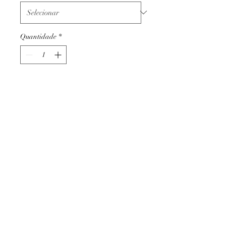
Quantidade
*
Adicionar ao carrinho
Termos e condições
Trocas ou devoluções
Apoio ao cliente
Livro de reclamações
Métodos de pagamento