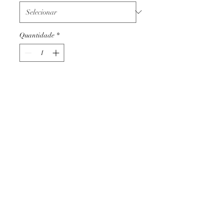
Quantidade
*
Adicionar ao carrinho
Termos e condições
Trocas ou devoluções
Apoio ao cliente
Livro de reclamações
Métodos de pagamento