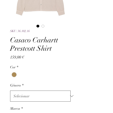
SKU: 36.102.16
Casaco Carhartt
Prestcott Shirt
Preço
159,00 €
Cor
*
Género
*
Marca
*