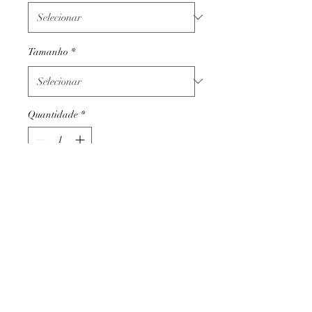
Tamanho
*
Quantidade
*
Adicionar ao carrinho
Termos e condições
Trocas ou devoluções
Apoio ao cliente
Livro de reclamações