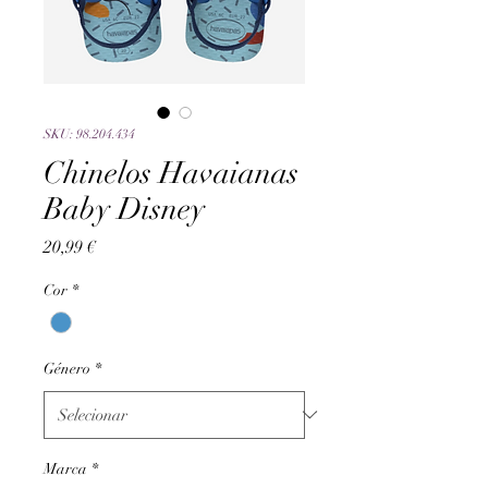
SKU: 98.204.434
Chinelos Havaianas
Baby Disney
Preço
20,99 €
Cor
*
Género
*
Marca
*