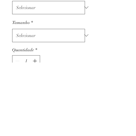
Tamanho
*
Quantidade
*
Adicionar ao carrinho
Termos e condições
Trocas ou devoluções
Apoio ao cliente
Livro de reclamações