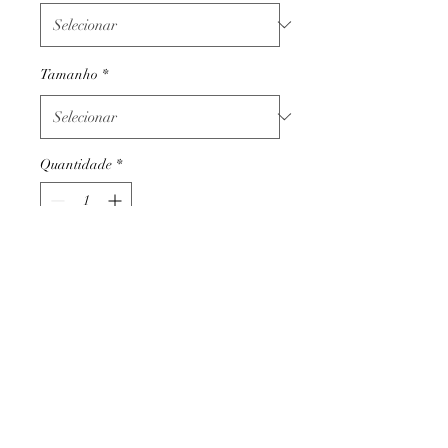
Tamanho
*
Quantidade
*
Adicionar ao carrinho
Termos e condições
Trocas ou devoluções
Apoio ao cliente
Livro de reclamações