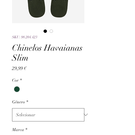
SKU: 98.204.423
Chinelos Havaianas
Slim
Preço
29,99 €
Cor
*
Género
*
Marca
*