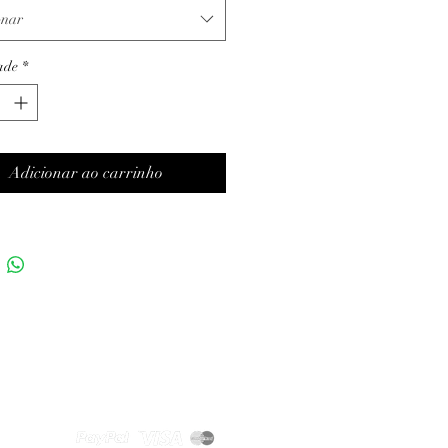
onar
ade
*
Adicionar ao carrinho
Métodos de pagamento