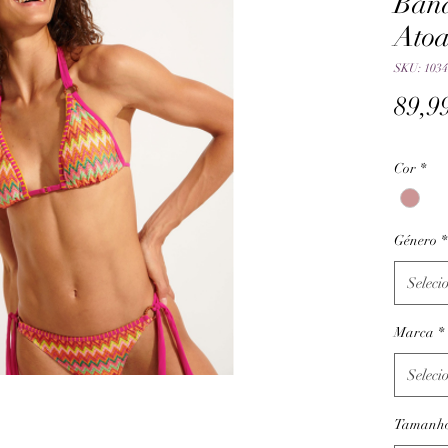
Ban
Ato
SKU: 1034
89,9
Cor
*
Género
*
Seleci
Marca
*
Seleci
Tamanh