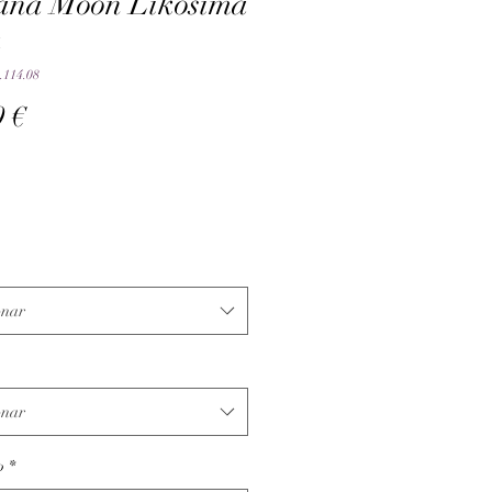
ana Moon Likosima
a
.114.08
Preço
9 €
onar
onar
o
*