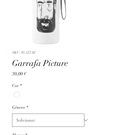
SKU: 95.127.02
Garrafa Picture
Preço
30,00 €
Cor
*
Género
*