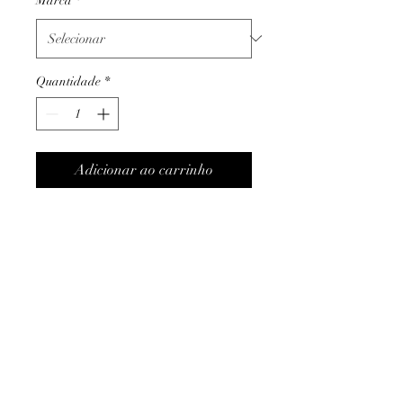
Marca
*
Quantidade
*
Adicionar ao carrinho
-Mantém a bebida quente
durante 8 horas ou fria durante
24 horas;
-100%Aço Inoxidável;
-0.60L
Termos e condições
Trocas ou devoluções
Apoio ao cliente