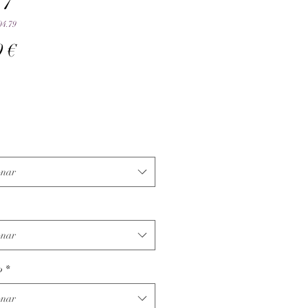
 7
04.79
Preço
9 €
onar
onar
o
*
onar