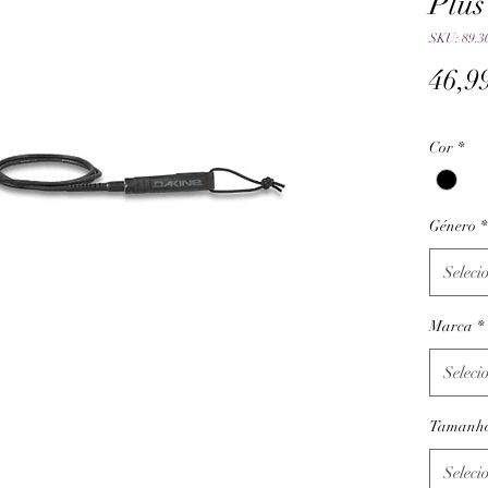
Plus
SKU: 89.3
46,9
Cor
*
Género
*
Seleci
Marca
*
Seleci
Tamanh
Seleci