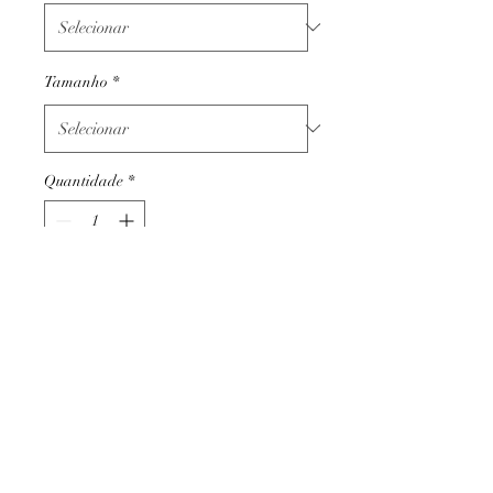
Tamanho
*
Quantidade
*
Adicionar ao carrinho
Termos e condições
Trocas ou devoluções
Apoio ao cliente
Livro de reclamações