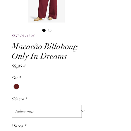
SKU: 89.117.24
Macacão Billabong
Only In Dreams
Preço
69,95 €
Cor
*
Género
*
Marca
*