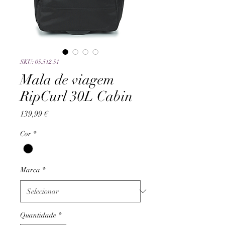
SKU: 05.512.51
Mala de viagem
RipCurl 30L Cabin
Preço
139,99 €
Cor
*
Marca
*
Quantidade
*