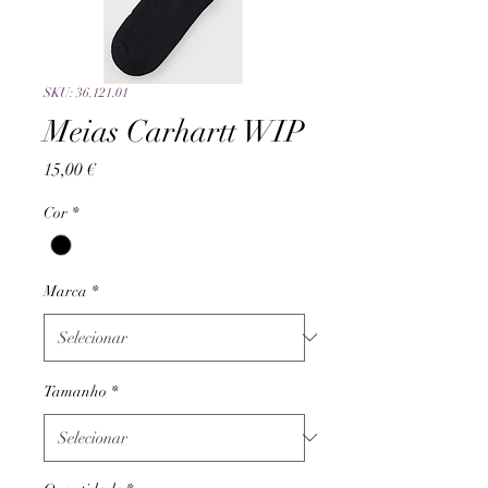
SKU: 36.121.01
Meias Carhartt WIP
Preço
15,00 €
Cor
*
Marca
*
Tamanho
*