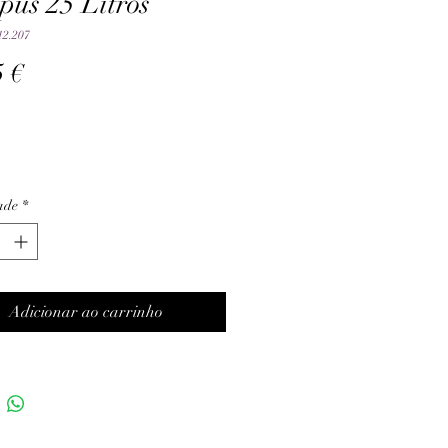
us 25 Litros
12.207
Preço
5 €
ade
*
Adicionar ao carrinho