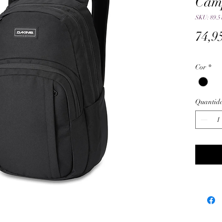
Camp
SKU: 89.5
74,9
Cor
*
Quantid