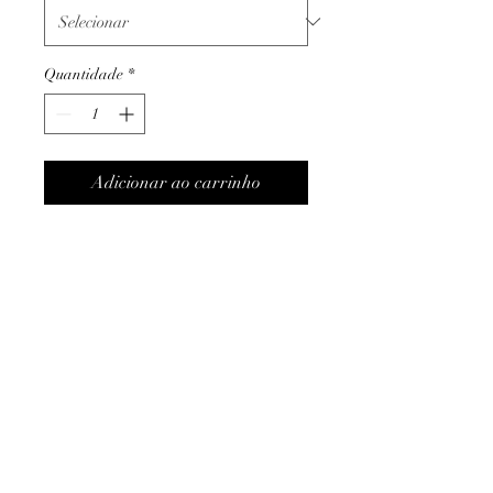
Quantidade
*
Adicionar ao carrinho
A CX1 é um
skimboard construídofibra de
carbono e epóxi dupla,
incluindo duas camadas
completas de fibra de carbono,
reforço de fibra de vidro S e E,
resina epóxi de grau
Termos e condições
aeroespacial e um núcleo de
Trocas ou devoluções
espuma de PVC de alta
Apoio ao cliente
densidade.
Livro de reclamações