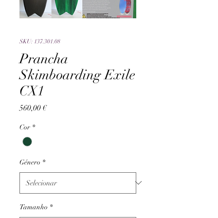
SKU: 137.301.08
Prancha
Skimboarding Exile
CX1
Preço
560,00 €
Cor
*
Género
*
Tamanho
*