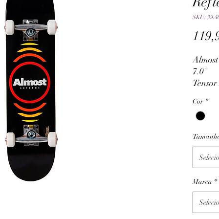
Refl
SKU: 39.4
119,
Almost
7.0"
Tensor 
Almost
Cor
*
Abec5 
Tamanh
Seleci
Marca
*
Seleci