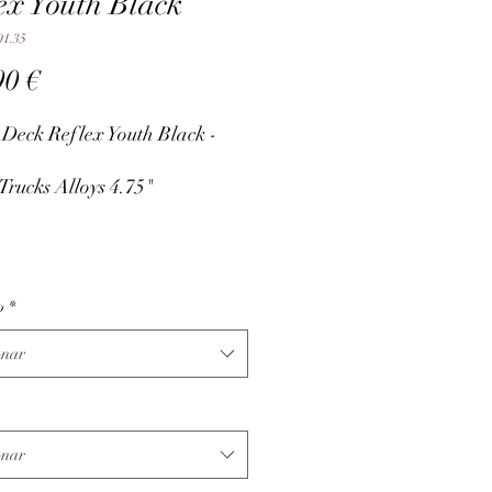
ex Youth Black
01.35
Preço
90 €
 Deck Reflex Youth Black -
Trucks Alloys 4.75"
 Wheels 51mm 83A
Bearings
o
*
onar
onar