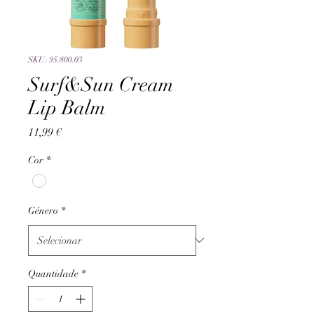
SKU: 95.800.03
Surf&Sun Cream
Lip Balm
Preço
11,99 €
Cor
*
Género
*
Quantidade
*