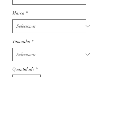
Marca
*
Tamanho
*
Quantidade
*
Adicionar ao carrinho
Termos e condições