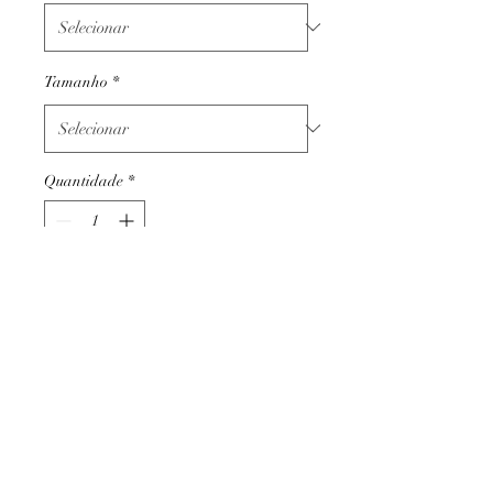
Tamanho
*
Quantidade
*
Adicionar ao carrinho
Termos e condições
Trocas ou devoluções
Apoio ao cliente
Livro de reclamações