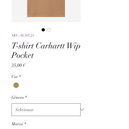
SKU: 36.107.25
T-shirt Carhartt Wip
Pocket
Preço
35,00 €
Cor
*
Género
*
Marca
*