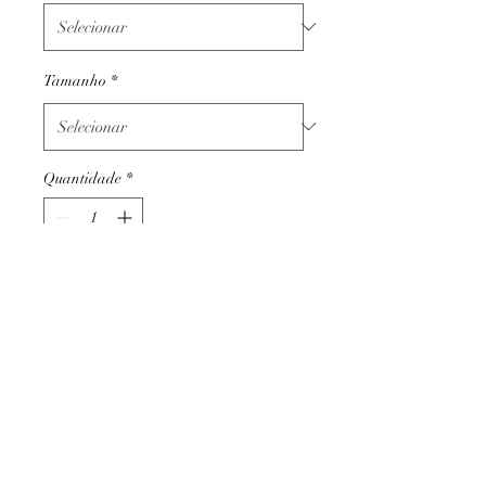
Tamanho
*
Quantidade
*
Adicionar ao carrinho
Termos e condições
Trocas ou devoluções
Apoio ao cliente
Livro de reclamações