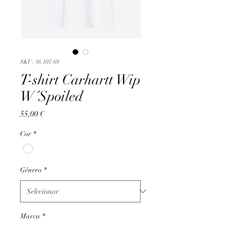
SKU: 36.107.69
T-shirt Carhartt Wip
W´Spoiled
Preço
55,00 €
Cor
*
Género
*
Marca
*