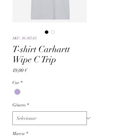
SKU: 36.107.63
T-shirt Carhartt
Wipe C Trip
Preço
49,00 €
Cor
*
Género
*
Marca
*