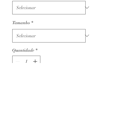
Tamanho
*
Quantidade
*
Adicionar ao carrinho
Termos e condições
Trocas ou devoluções
Apoio ao cliente
Livro de reclamações