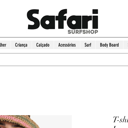
lher
Criança
Calçado
Acessórios
Surf
Body Board
T-sh