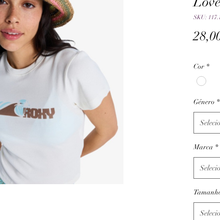
Lov
SKU: 117.
28,0
Cor
*
Género
*
Seleci
Marca
*
Seleci
Tamanh
Seleci