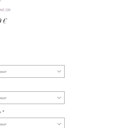
e
107.370
Preço
0 €
onar
onar
o
*
onar