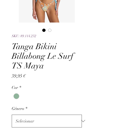
SKU: 89.114.232
Tanga Bikini
Billabong Le Surf
TS Maya
Preço
39,95 €
Cor
*
Género
*