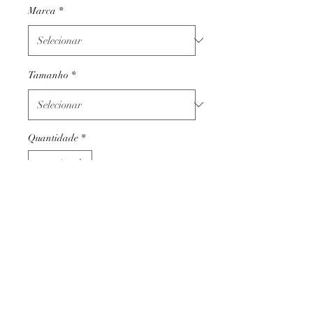
Marca
*
Tamanho
*
Quantidade
*
Adicionar ao carrinho
Termos e condições
Trocas ou devoluções