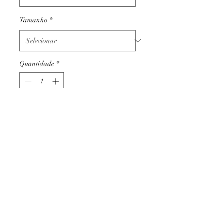
Tamanho
*
Quantidade
*
Adicionar ao carrinho
Termos e condições
Trocas ou devoluções
Apoio ao cliente
Livro de reclamações