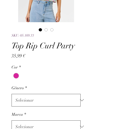
SKU: 05.109.33
Top Rip Curl Party
Preço
35,99 €
Cor
*
Género
*
Marca
*