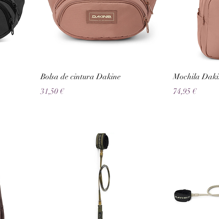
Bolsa de cintura Dakine
Mochila Daki
Preço
Preço
31,50 €
74,95 €