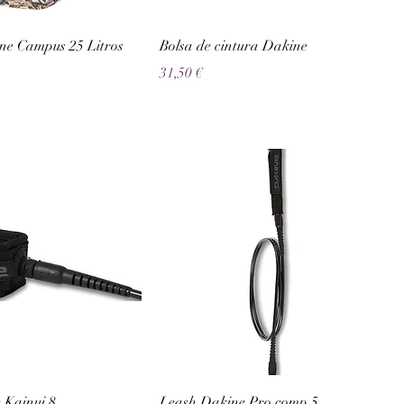
ne Campus 25 Litros
Bolsa de cintura Dakine
Preço
31,50 €
 Kainui 8
Leash Dakine Pro comp 5