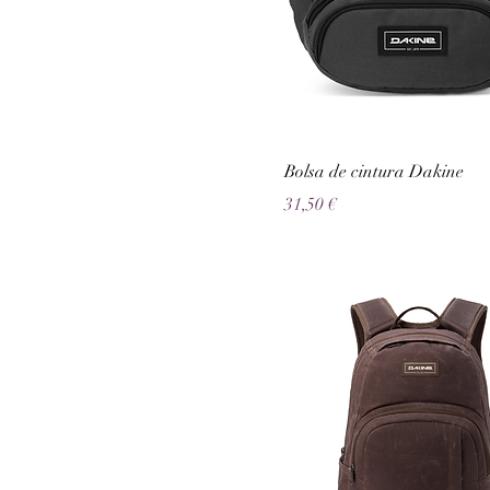
Bolsa de cintura Dakine
Preço
31,50 €