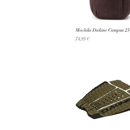
Mochila Dakine Campus 25 
Preço
74,95 €