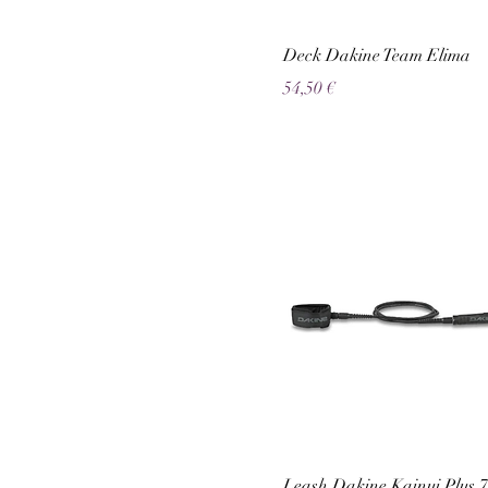
Deck Dakine Team Elima
Preço
54,50 €
Leash Dakine Kainui Plus 7