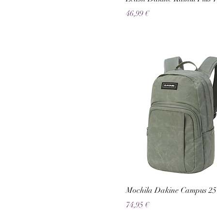
Preço
46,99 €
Mochila Dakine Campus 25 
Preço
74,95 €