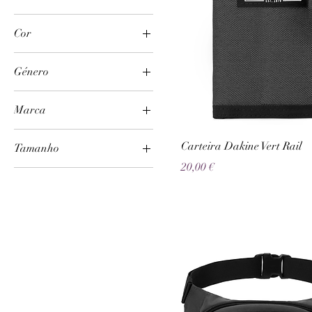
Cor
Género
Homem
Marca
Unissexo
Dakine
Carteira Dakine Vert Rail
Tamanho
Preço
20,00 €
5
6
7
8
9
33L