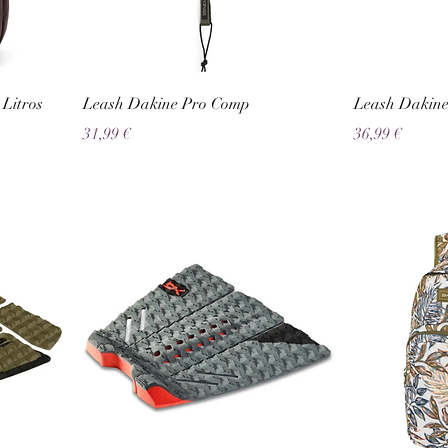
Litros
Leash Dakine Pro Comp
Leash Dakin
Preço
Preço
31,99 €
36,99 €