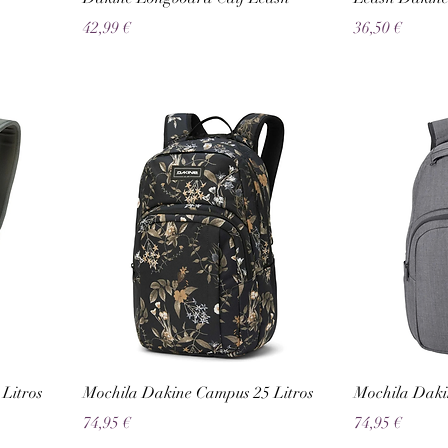
Preço
Preço
42,99 €
36,50 €
Litros
Mochila Dakine Campus 25 Litros
Mochila Daki
Preço
Preço
74,95 €
74,95 €