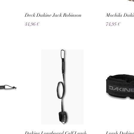
Deck Dakine Jack Robinson
Mochila Daki
Preço
Preço
44,96 €
74,95 €
Dakine Longboard Calf Leash
Leash Dakine