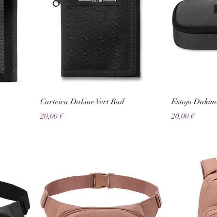
Carteira Dakine Vert Rail
Estojo Dakin
Preço
Preço
20,00 €
20,00 €